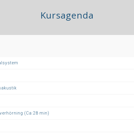
Kursagenda
nalsystem
sakustik
överhörning (Ca:28 min)