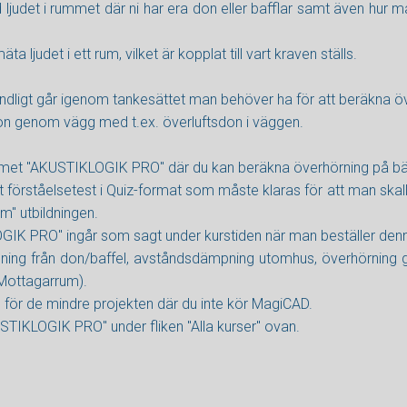
 ljudet i rummet där ni har era don eller bafflar samt även hur
 ljudet i ett rum, vilket är kopplat till vart kraven ställs.
ndligt går igenom tankesättet man behöver ha för att beräkna över
sion genom vägg med t.ex. överluftsdon i väggen.
ammet "AKUSTIKLOGIK PRO" där du kan beräkna överhörning på b
t förståelsetest i Quiz-format som måste klaras för att man skall
om" utbildningen.
K PRO" ingår som sagt under kurstiden när man beställer denn
ing från don/baffel, avståndsdämpning utomhus, överhörning 
/Mottagarrum).
 för de mindre projekten där du inte kör MagiCAD.
STIKLOGIK PRO" under fliken "Alla kurser" ovan.