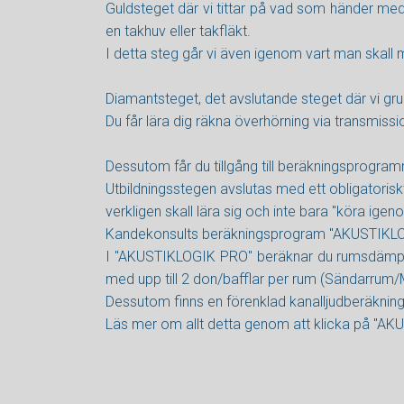
Guldsteget där vi tittar på vad som händer med
en takhuv eller takfläkt.
I detta steg går vi även igenom vart man skall mäta
Diamantsteget, det avslutande steget där vi gru
Du får lära dig räkna överhörning via transmis
Dessutom får du tillgång till beräkningsprogr
Utbildningsstegen avslutas med ett obligatorisk
verkligen skall lära sig och inte bara "köra igen
Kandekonsults beräkningsprogram "AKUSTIKLOGI
I "AKUSTIKLOGIK PRO" beräknar du rumsdämpn
med upp till 2 don/bafflar per rum (Sändarrum
Dessutom finns en förenklad kanalljudberäkning
Läs mer om allt detta genom att klicka på "AKU