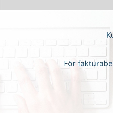
K
För fakturabet