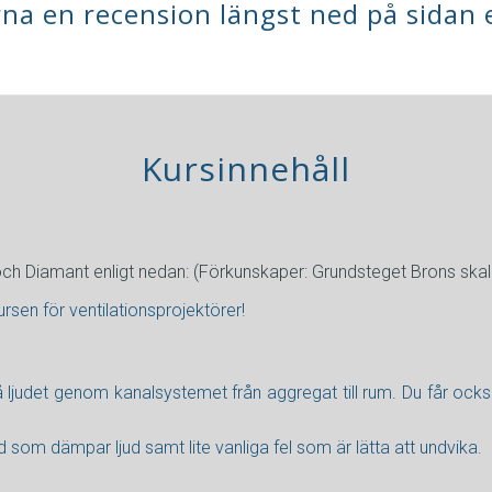
rna en recension längst ned på sidan e
Kursinnehåll
d och Diamant enligt nedan: (Förkunskaper: Grundsteget Brons ska
en för ventilationsprojektörer!
å ljudet genom kanalsystemet från aggregat till rum. Du får ock
 som dämpar ljud samt lite vanliga fel som är lätta att undvika.