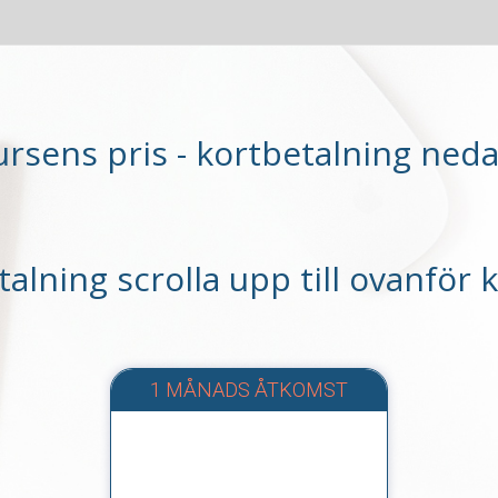
ursens pris - kortbetalning neda
alning scrolla upp till ovanför 
1 MÅNADS ÅTKOMST