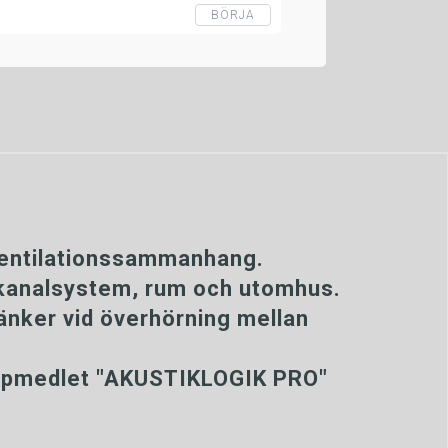
BÖRJA
 ventilationssammanhang.
 i kanalsystem, rum och utomhus.
änker vid överhörning mellan
jälpmedlet "AKUSTIKLOGIK PRO"