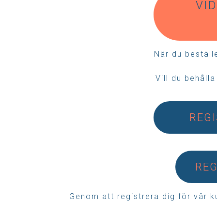
VID
När du bestäl
Vill du behåll
REGI
REG
Genom att registrera dig för vår