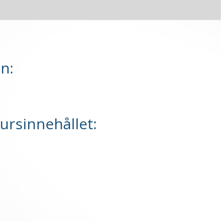
n:
kursinnehållet: