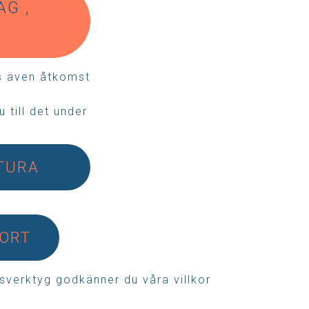
AG ,
s även åtkomst
 till det under
KTURA
KORT
gsverktyg godkänner du våra
villkor