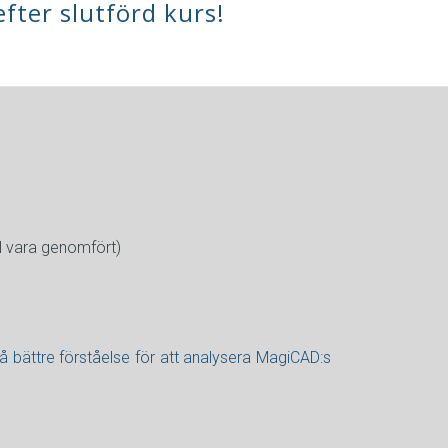
fter slutförd kurs!
ll vara genomfört)
så bättre förståelse för att analysera MagiCAD:s